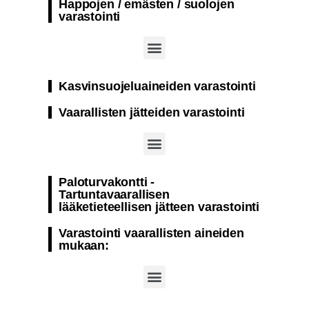
Happojen / emästen / suolojen
varastointi
Paloturvakontti natriumhypokloriitin varastointi
Paloturvakontti sellaisten aineiden varastointiin, jotka eivät ole herkkiä lämpötilan muutoksille
Paloturvakontti varastointiin natriumhydroksidi
Kasvinsuojeluaineiden varastointi
Vaarallisten jätteiden varastointi
Paloturvakontti – Nestemäisen jätteen varastointi
Paloturvakontti kiinteät ja nestemäiset vaaralliset jätteet
Paloturvakontti -
Tartuntavaarallisen
lääketieteellisen jätteen varastointi
Varastointi vaarallisten aineiden
mukaan: