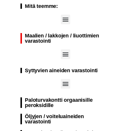
Mitä teemme:
Kansainväliset työturvallisuus-, turvallisuus- ja työterveysmessut (A+A Düsseldorf)
Maalien / lakkojen / liuottimien
varastointi
Palonkestävä säiliö palovaarallisten aineiden passiiviseen varastointiin
Yksikerroksinen palonkestävä kontti suunniteltu aktiiviseen varastointiin räjähdys- ja syttymisherkät aineet​
Paloturvakontti säiliö maalien ja lakkojen passiiviseen varastointiin
Syttyvien aineiden varastointi
Paloturvakontti orgaanisille
peroksidille
Öljyjen / voiteluaineiden
varastointi