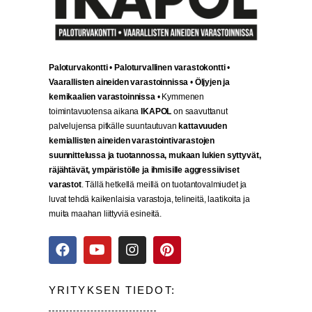
Paloturvakontti
•
Paloturvallinen varastokontti
•
Vaarallisten aineiden varastoinnissa
•
Öljyjen ja
kemikaalien varastoinnissa
• Kymmenen
toimintavuotensa aikana
IKAPOL
on saavuttanut
palvelujensa pitkälle suuntautuvan
kattavuuden
kemiallisten aineiden varastointivarastojen
suunnittelussa ja tuotannossa, mukaan lukien syttyvät,
räjähtävät, ympäristölle ja ihmisille aggressiiviset
varastot
. Tällä hetkellä meillä on tuotantovalmiudet ja
luvat tehdä kaikenlaisia varastoja, telineitä, laatikoita ja
muita maahan liittyviä esineitä.
YRITYKSEN TIEDOT: