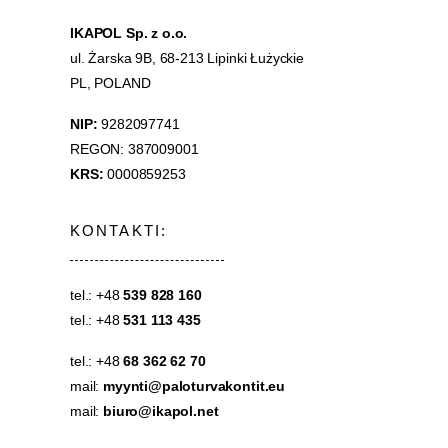
IKAPOL Sp. z o.o.
ul. Żarska 9B, 68-213 Lipinki Łużyckie
PL, POLAND
NIP:
9282097741
REGON: 387009001
KRS:
0000859253
KONTAKTI:
tel.: +48
539 828 160
tel.: +48
531 113 435
tel.: +48
68 362 62 70
mail:
myynti@paloturvakontit.eu
mail:
biuro@ikapol.net