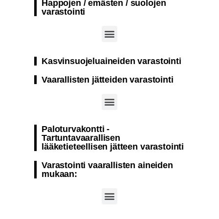
Happojen / emästen / suolojen
varastointi
Paloturvakontti natriumhypokloriitin varastointi
Paloturvakontti sellaisten aineiden varastointiin, jotka eivät ole herkkiä lämpötilan muutoksille
Paloturvakontti varastointiin natriumhydroksidi
Kasvinsuojeluaineiden varastointi
Vaarallisten jätteiden varastointi
Paloturvakontti – Nestemäisen jätteen varastointi
Paloturvakontti kiinteät ja nestemäiset vaaralliset jätteet
Paloturvakontti -
Tartuntavaarallisen
lääketieteellisen jätteen varastointi
Varastointi vaarallisten aineiden
mukaan: