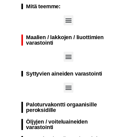
Mitä teemme:
Kansainväliset työturvallisuus-, turvallisuus- ja työterveysmessut (A+A Düsseldorf)
Maalien / lakkojen / liuottimien
varastointi
Palonkestävä säiliö palovaarallisten aineiden passiiviseen varastointiin
Yksikerroksinen palonkestävä kontti suunniteltu aktiiviseen varastointiin räjähdys- ja syttymisherkät aineet​
Paloturvakontti säiliö maalien ja lakkojen passiiviseen varastointiin
Syttyvien aineiden varastointi
Paloturvakontti orgaanisille
peroksidille
Öljyjen / voiteluaineiden
varastointi