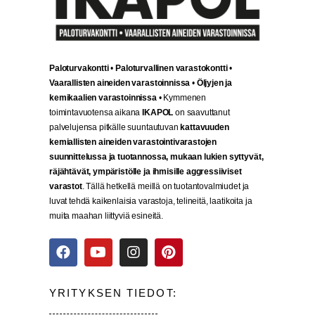
Paloturvakontti
•
Paloturvallinen varastokontti
•
Vaarallisten aineiden varastoinnissa
•
Öljyjen ja
kemikaalien varastoinnissa
• Kymmenen
toimintavuotensa aikana
IKAPOL
on saavuttanut
palvelujensa pitkälle suuntautuvan
kattavuuden
kemiallisten aineiden varastointivarastojen
suunnittelussa ja tuotannossa, mukaan lukien syttyvät,
räjähtävät, ympäristölle ja ihmisille aggressiiviset
varastot
. Tällä hetkellä meillä on tuotantovalmiudet ja
luvat tehdä kaikenlaisia varastoja, telineitä, laatikoita ja
muita maahan liittyviä esineitä.
YRITYKSEN TIEDOT: