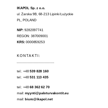
IKAPOL Sp. z o.o.
ul. Żarska 9B, 68-213 Lipinki Łużyckie
PL, POLAND
NIP:
9282097741
REGON: 387009001
KRS:
0000859253
KONTAKTI:
tel.: +48
539 828 160
tel.: +48
531 113 435
tel.: +48
68 362 62 70
mail:
myynti@paloturvakontit.eu
mail:
biuro@ikapol.net