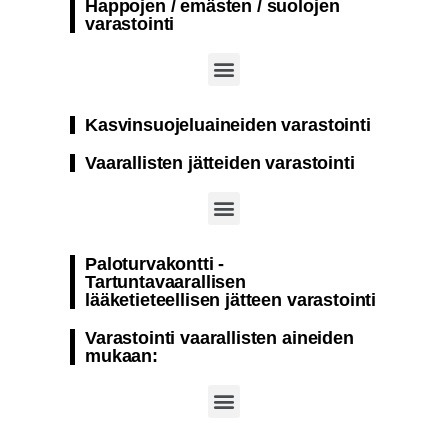
Happojen / emästen / suolojen
varastointi
Paloturvakontti natriumhypokloriitin varastointi
Paloturvakontti sellaisten aineiden varastointiin, jotka eivät ole herkkiä lämpötilan muutoksille
Paloturvakontti varastointiin natriumhydroksidi
Kasvinsuojeluaineiden varastointi
Vaarallisten jätteiden varastointi
Paloturvakontti – Nestemäisen jätteen varastointi
Paloturvakontti kiinteät ja nestemäiset vaaralliset jätteet
Paloturvakontti -
Tartuntavaarallisen
lääketieteellisen jätteen varastointi
Varastointi vaarallisten aineiden
mukaan: