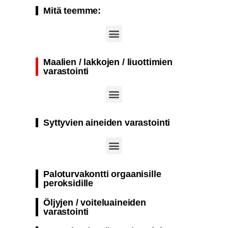
Mitä teemme:
Kansainväliset työturvallisuus-, turvallisuus- ja työterveysmessut (A+A Düsseldorf)
Maalien / lakkojen / liuottimien
varastointi
Palonkestävä säiliö palovaarallisten aineiden passiiviseen varastointiin
Yksikerroksinen palonkestävä kontti suunniteltu aktiiviseen varastointiin räjähdys- ja syttymisherkät aineet​
Paloturvakontti säiliö maalien ja lakkojen passiiviseen varastointiin
Syttyvien aineiden varastointi
Paloturvakontti orgaanisille
peroksidille
Öljyjen / voiteluaineiden
varastointi