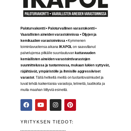
Paloturvakontti
•
Paloturvallinen varastokontti
•
Vaarallisten aineiden varastoinnissa
•
Öljyjen ja
kemikaalien varastoinnissa
• Kymmenen
toimintavuotensa aikana
IKAPOL
on saavuttanut
palvelujensa pitkälle suuntautuvan
kattavuuden
kemiallisten aineiden varastointivarastojen
suunnittelussa ja tuotannossa, mukaan lukien syttyvät,
räjähtävät, ympäristölle ja ihmisille aggressiiviset
varastot
. Tällä hetkellä meillä on tuotantovalmiudet ja
luvat tehdä kaikenlaisia varastoja, telineitä, laatikoita ja
muita maahan liittyviä esineitä.
YRITYKSEN TIEDOT: