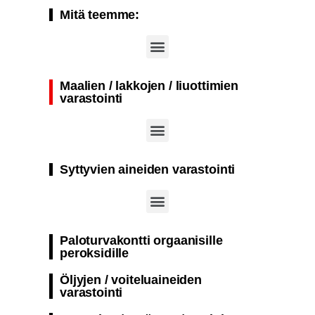
Mitä teemme:
Kansainväliset työturvallisuus-, turvallisuus- ja työterveysmessut (A+A Düsseldorf)
Maalien / lakkojen / liuottimien
varastointi
Palonkestävä säiliö palovaarallisten aineiden passiiviseen varastointiin
Yksikerroksinen palonkestävä kontti suunniteltu aktiiviseen varastointiin räjähdys- ja syttymisherkät aineet​
Paloturvakontti säiliö maalien ja lakkojen passiiviseen varastointiin
Syttyvien aineiden varastointi
Paloturvakontti orgaanisille
peroksidille
Öljyjen / voiteluaineiden
varastointi