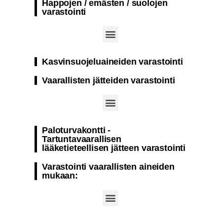
Happojen / emästen / suolojen
varastointi
Paloturvakontti natriumhypokloriitin varastointi
Paloturvakontti sellaisten aineiden varastointiin, jotka eivät ole herkkiä lämpötilan muutoksille
Paloturvakontti varastointiin natriumhydroksidi
Kasvinsuojeluaineiden varastointi
Vaarallisten jätteiden varastointi
Paloturvakontti – Nestemäisen jätteen varastointi
Paloturvakontti kiinteät ja nestemäiset vaaralliset jätteet
Paloturvakontti -
Tartuntavaarallisen
lääketieteellisen jätteen varastointi
Varastointi vaarallisten aineiden
mukaan: