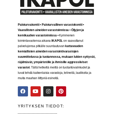
Paloturvakontti
•
Paloturvallinen varastokontti
•
Vaarallisten aineiden varastoinnissa
•
Öljyjen ja
kemikaalien varastoinnissa
• Kymmenen
toimintavuotensa aikana
IKAPOL
on saavuttanut
palvelujensa pitkälle suuntautuvan
kattavuuden
kemiallisten aineiden varastointivarastojen
suunnittelussa ja tuotannossa, mukaan lukien syttyvät,
räjähtävät, ympäristölle ja ihmisille aggressiiviset
varastot
. Tällä hetkellä meillä on tuotantovalmiudet ja
luvat tehdä kaikenlaisia varastoja, telineitä, laatikoita ja
muita maahan liittyviä esineitä.
YRITYKSEN TIEDOT: