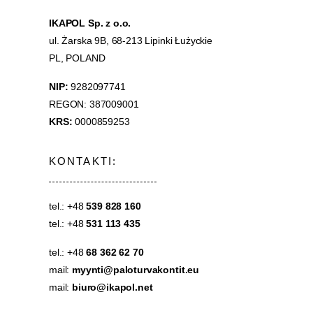
IKAPOL Sp. z o.o.
ul. Żarska 9B, 68-213 Lipinki Łużyckie
PL, POLAND
NIP:
9282097741
REGON: 387009001
KRS:
0000859253
KONTAKTI:
tel.: +48
539 828 160
tel.: +48
531 113 435
tel.: +48
68 362 62 70
mail:
myynti@paloturvakontit.eu
mail:
biuro@ikapol.net