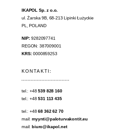
IKAPOL Sp. z o.o.
ul. Żarska 9B, 68-213 Lipinki Łużyckie
PL, POLAND
NIP:
9282097741
REGON: 387009001
KRS:
0000859253
KONTAKTI:
tel.: +48
539 828 160
tel.: +48
531 113 435
tel.: +48
68 362 62 70
mail:
myynti@paloturvakontit.eu
mail:
biuro@ikapol.net