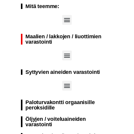
Mitä teemme:
Kansainväliset työturvallisuus-, turvallisuus- ja työterveysmessut (A+A Düsseldorf)
Maalien / lakkojen / liuottimien
varastointi
Palonkestävä säiliö palovaarallisten aineiden passiiviseen varastointiin
Yksikerroksinen palonkestävä kontti suunniteltu aktiiviseen varastointiin räjähdys- ja syttymisherkät aineet​
Paloturvakontti säiliö maalien ja lakkojen passiiviseen varastointiin
Syttyvien aineiden varastointi
Paloturvakontti orgaanisille
peroksidille
Öljyjen / voiteluaineiden
varastointi