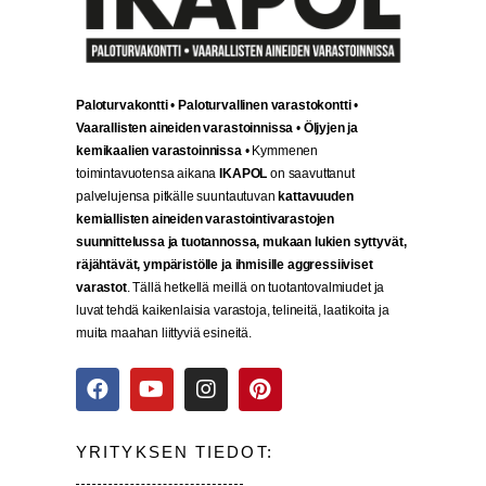
Paloturvakontti
•
Paloturvallinen varastokontti
•
Vaarallisten aineiden varastoinnissa
•
Öljyjen ja
kemikaalien varastoinnissa
• Kymmenen
toimintavuotensa aikana
IKAPOL
on saavuttanut
palvelujensa pitkälle suuntautuvan
kattavuuden
kemiallisten aineiden varastointivarastojen
suunnittelussa ja tuotannossa, mukaan lukien syttyvät,
räjähtävät, ympäristölle ja ihmisille aggressiiviset
varastot
. Tällä hetkellä meillä on tuotantovalmiudet ja
luvat tehdä kaikenlaisia varastoja, telineitä, laatikoita ja
muita maahan liittyviä esineitä.
YRITYKSEN TIEDOT: