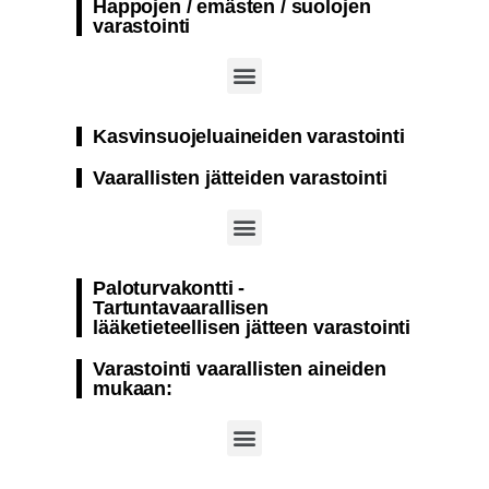
Happojen / emästen / suolojen
varastointi
Paloturvakontti natriumhypokloriitin varastointi
Paloturvakontti sellaisten aineiden varastointiin, jotka eivät ole herkkiä lämpötilan muutoksille
Paloturvakontti varastointiin natriumhydroksidi
Kasvinsuojeluaineiden varastointi
Vaarallisten jätteiden varastointi
Paloturvakontti – Nestemäisen jätteen varastointi
Paloturvakontti kiinteät ja nestemäiset vaaralliset jätteet
Paloturvakontti -
Tartuntavaarallisen
lääketieteellisen jätteen varastointi
Varastointi vaarallisten aineiden
mukaan: