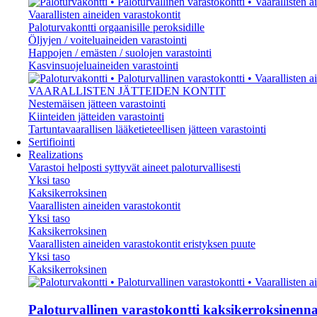
Vaarallisten aineiden varastokontit
Paloturvakontti orgaanisille peroksidille
Öljyjen / voiteluaineiden varastointi
Happojen / emästen / suolojen varastointi
Kasvinsuojeluaineiden varastointi
VAARALLISTEN JÄTTEIDEN KONTIT
Nestemäisen jätteen varastointi
Kiinteiden jätteiden varastointi
Tartuntavaarallisen lääketieteellisen jätteen varastointi
Sertifiointi
Realizations
Varastoi helposti syttyvät aineet paloturvallisesti
Yksi taso
Kaksikerroksinen
Vaarallisten aineiden varastokontit
Yksi taso
Kaksikerroksinen
Vaarallisten aineiden varastokontit eristyksen puute
Yksi taso
Kaksikerroksinen
Paloturvallinen varastokontti kaksikerroksinenna