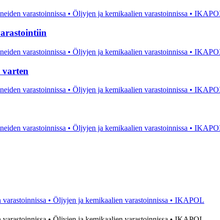
arastointiin
a varten