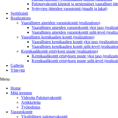
Paloturvakontti kiinteät ja nestemäiset vaaralliset jätt
Syttyvien jätteiden varastointi (maalit ja lakat)
Sertifiointi
Realizations
Vaarallisten aineiden varastokontit (realizations)
Vaarallisten aineiden varastokontit yksi taso (realiza
Vaarallisten aineiden varastokontit split-level (realiz
Vaarallisten kemikaalien kontti (realizations)
Vaarallisten kemikaalien kontti yksi taso (realization
Vaarallisten kemikaalien kontti split-level (realizatio
Kemikaalikontit eristyksen puute (realizations)
Kemikaalikontit eristyksen puute yksi taso (realizati
Kemikaalikontit eristyksen puute split-level (realizat
Galleria
Yhteyttä
Menu
Home
Mitä teemme
Videoita Paloturvakontti
Artikkeleita
Työtodistus
Varastokontit
Yksilöllinen paloturvakontti