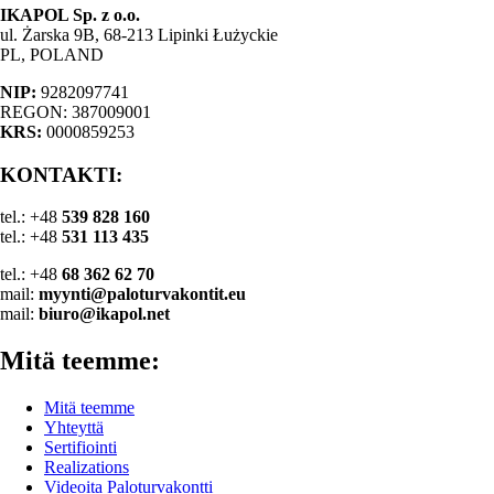
IKAPOL Sp. z o.o.
ul. Żarska 9B, 68-213 Lipinki Łużyckie
PL, POLAND
NIP:
9282097741
REGON: 387009001
KRS:
0000859253
KONTAKTI:
tel.: +48
539 828 160
tel.: +48
531 113 435
tel.: +48
68 362 62 70
mail:
myynti@paloturvakontit.eu
mail:
biuro@ikapol.net
Mitä teemme:
Mitä teemme
Yhteyttä
Sertifiointi
Realizations
Videoita Paloturvakontti