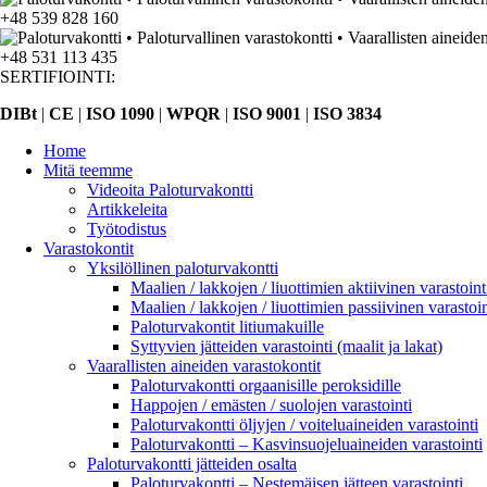
+48 539 828 160
+48 531 113 435
SERTIFIOINTI:
DIBt
|
CE
|
ISO 1090
|
WPQR
|
ISO 9001
|
ISO 3834
Home
Mitä teemme
Videoita Paloturvakontti
Artikkeleita
Työtodistus
Varastokontit
Yksilöllinen paloturvakontti
Maalien / lakkojen / liuottimien aktiivinen varastoint
Maalien / lakkojen / liuottimien passiivinen varastoin
Paloturvakontit litiumakuille
Syttyvien jätteiden varastointi (maalit ja lakat)
Vaarallisten aineiden varastokontit
Paloturvakontti orgaanisille peroksidille
Happojen / emästen / suolojen varastointi
Paloturvakontti öljyjen / voiteluaineiden varastointi
Paloturvakontti – Kasvinsuojeluaineiden varastointi
Paloturvakontti jätteiden osalta
Paloturvakontti – Nestemäisen jätteen varastointi