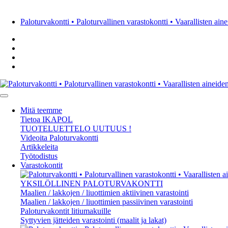
Paloturvakontti • Paloturvallinen varastokontti • Vaarallisten ain
Mitä teemme
Tietoa IKAPOL
TUOTELUETTELO
UUTUUS !
Videoita Paloturvakontti
Artikkeleita
Työtodistus
Varastokontit
YKSILÖLLINEN PALOTURVAKONTTI
Maalien / lakkojen / liuottimien aktiivinen varastointi
Maalien / lakkojen / liuottimien passiivinen varastointi
Paloturvakontit litiumakuille
Syttyvien jätteiden varastointi (maalit ja lakat)