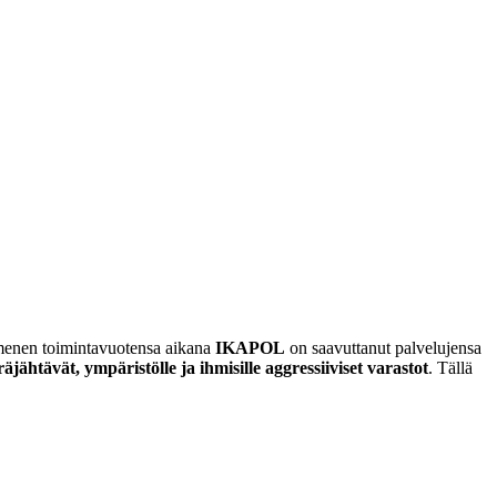
nen toimintavuotensa aikana
IKAPOL
on saavuttanut palvelujensa
jähtävät, ympäristölle ja ihmisille aggressiiviset varastot
. Tällä