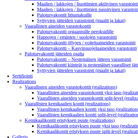
Maalien / lakkojen / liuottimien aktiivinen varastoint
Maalien / lakkojen / liuottimien passiivinen varastoin
Paloturvakontit litiumakuille
Syttyvien jätteiden varastointi (maalit ja lakat)
Vaarallisten aineiden varastokontit
Paloturvakontti orgaanisille peroksidille
Happojen / emästen / suolojen varastointi
Paloturvakontti öljyjen / voiteluaineiden varastointi
Paloturvakontti – Kasvinsuojeluaineiden varastointi
Paloturvakontti jätteiden osalta
Paloturvakontti – Nestemäisen jätteen varastointi
Paloturvakontti kiinteät ja nestemäiset vaaralliset jätt
Syttyvien jätteiden varastointi (maalit ja lakat)
Sertifiointi
Realizations
Vaarallisten aineiden varastokontit (realizations)
Vaarallisten aineiden varastokontit yksi taso (realiza
Vaarallisten aineiden varastokontit split-level (realiz
Vaarallisten kemikaalien kontti (realizations)
Vaarallisten kemikaalien kontti yksi taso (realization
Vaarallisten kemikaalien kontti split-level (realizatio
Kemikaalikontit eristyksen puute (realizations)
Kemikaalikontit eristyksen puute yksi taso (realizati
Kemikaalikontit eristyksen puute split-level (realizat
Galleria