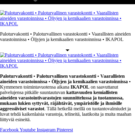
Paloturvakontti • Paloturvallinen varastokontti • Vaarallisten aineiden
varastoinnissa • Öljyjen ja kemikaalien varastoinnissa • IKAPOL
Paloturvakontti
•
Paloturvallinen varastokontti
•
Vaarallisten
aineiden varastoinnissa
•
Öljyjen ja kemikaalien varastoinnissa
•
Kymmenen toimintavuotensa aikana
IKAPOL
on saavuttanut
palvelujensa pitkälle suuntautuvan
kattavuuden kemiallisten
aineiden varastointivarastojen suunnittelussa ja tuotannossa,
mukaan lukien syttyvät, räjähtävät, ympäristölle ja ihmisille
aggressiiviset varastot
. Tällä hetkellä meillä on tuotantovalmiudet ja
luvat tehdä kaikenlaisia varastoja, telineitä, laatikoita ja muita maahan
liittyviä esineitä.
Facebook
Youtube
Instagram
Pinterest