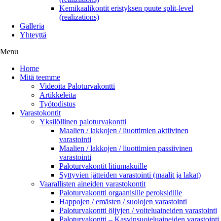
Kemikaalikontit eristyksen puute split-level
(realizations)
Galleria
Yhteyttä
Menu
Home
Mitä teemme
Videoita Paloturvakontti
Artikkeleita
Työtodistus
Varastokontit
Yksilöllinen paloturvakontti
Maalien / lakkojen / liuottimien aktiivinen
varastointi
Maalien / lakkojen / liuottimien passiivinen
varastointi
Paloturvakontit litiumakuille
Syttyvien jätteiden varastointi (maalit ja lakat)
Vaarallisten aineiden varastokontit
Paloturvakontti orgaanisille peroksidille
Happojen / emästen / suolojen varastointi
Paloturvakontti öljyjen / voiteluaineiden varastointi
Paloturvakontti – Kasvinsuojeluaineiden varastointi