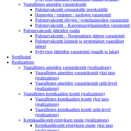
Vaarallisten aineiden varastokontit
Paloturvakontti orgaanisille peroksidille
Happojen / emästen / suolojen varastointi
Paloturvakontti öljyjen / voiteluaineiden varastointi
Paloturvakontti – Kasvinsuojeluaineiden varastointi
Paloturvakontti jätteiden osalta
Paloturvakontti – Nestemäisen jätteen varastointi
Paloturvakontti kiinteät ja nestemäiset vaaralliset
jätteet
Syttyvien jätteiden varastointi (maalit ja lakat)
Sertifiointi
Realizations
Vaarallisten aineiden varastokontit (realizations)
Vaarallisten aineiden varastokontit yksi taso
(realizations)
Vaarallisten aineiden varastokontit split-level
(realizations)
Vaarallisten kemikaalien kontti (realizations)
Vaarallisten kemikaalien kontti yksi taso
(realizations)
Vaarallisten kemikaalien kontti split-level
(realizations)
Kemikaalikontit eristyksen puute (realizations)
Kemikaalikontit eristyksen puute yksi taso
(realizations)