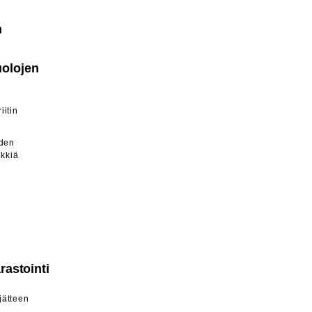
n
uolojen
iitin
iden
rkkiä
rastointi
jätteen