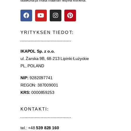
laatikoita ja muita maahan liittyviä esineitä.
YRITYKSEN TIEDOT:
IKAPOL Sp. z o.o.
ul. Żarska 9B, 68-213 Lipinki Łużyckie
PL, POLAND
NIP:
9282097741
REGON: 387009001
KRS:
0000859253
KONTAKTI:
tel.: +48
539 828 160