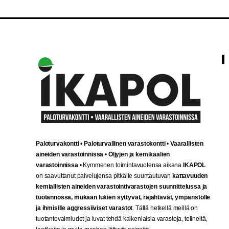
Paloturvakontti
•
Paloturvallinen varastokontti
•
Vaarallisten
aineiden varastoinnissa
•
Öljyjen ja kemikaalien
varastoinnissa
• Kymmenen toimintavuotensa aikana
IKAPOL
on saavuttanut palvelujensa pitkälle suuntautuvan
kattavuuden
kemiallisten aineiden varastointivarastojen suunnittelussa ja
tuotannossa, mukaan lukien syttyvät, räjähtävät, ympäristölle
ja ihmisille aggressiiviset varastot
. Tällä hetkellä meillä on
tuotantovalmiudet ja luvat tehdä kaikenlaisia varastoja, telineitä,