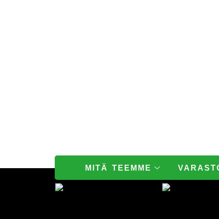
Paloturvakontti • Paloturvallinen varastokontti • Vaarallisten a
MITÄ TEEMME
VARAST