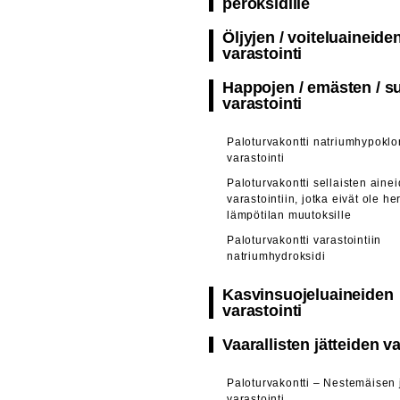
peroksidille
Öljyjen / voiteluaineide
varastointi
Happojen / emästen / s
varastointi
Paloturvakontti natriumhypoklor
varastointi
Paloturvakontti sellaisten aine
varastointiin, jotka eivät ole he
lämpötilan muutoksille
Paloturvakontti varastointiin
natriumhydroksidi
Kasvinsuojeluaineiden
varastointi
Vaarallisten jätteiden va
Paloturvakontti – Nestemäisen 
varastointi