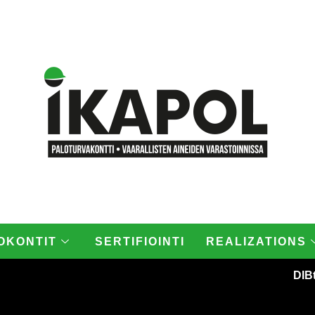
ineiden varastoinnissa • Öljyjen ja kemikaalien varastoinnissa
OKONTIT
SERTIFIOINTI
REALIZATIONS
DIB