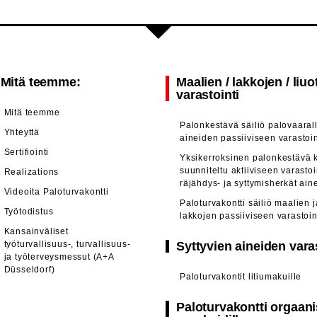
Mitä teemme:
Maalien / lakkojen / liuo
varastointi
Mitä teemme
Palonkestävä säiliö palovaarall
Yhteyttä
aineiden passiiviseen varastoin
Sertifiointi
Yksikerroksinen palonkestävä k
suunniteltu aktiiviseen varastoi
Realizations
räjähdys- ja syttymisherkät aine
Videoita Paloturvakontti
Paloturvakontti säiliö maalien j
Työtodistus
lakkojen passiiviseen varastoin
Kansainväliset
työturvallisuus-, turvallisuus-
Syttyvien aineiden vara
ja työterveysmessut (A+A
Düsseldorf)
Paloturvakontit litiumakuille
Paloturvakontti orgaanis