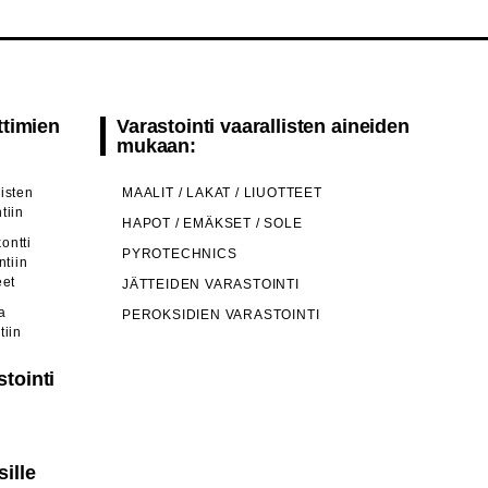
ttimien
Varastointi vaarallisten aineiden
mukaan:
isten
MAALIT / LAKAT / LIUOTTEET
tiin
HAPOT / EMÄKSET / SOLE
ontti
PYROTECHNICS
ntiin
et​
JÄTTEIDEN VARASTOINTI
a
PEROKSIDIEN VARASTOINTI
tiin
stointi
ille