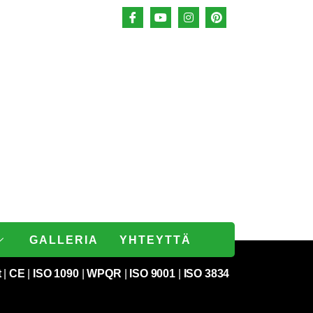
GALLERIA
YHTEYTTÄ
t
|
CE
|
ISO 1090
|
WPQR
|
ISO 9001
|
ISO 3834