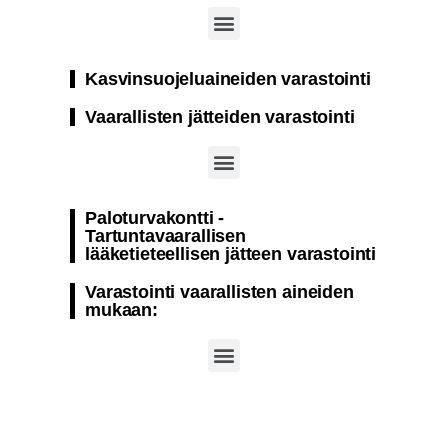
Paloturvakontti natriumhypokloriitin varastointi
Paloturvakontti sellaisten aineiden varastointiin, jotka eivät ole herkkiä lämpötilan muutoksille
Paloturvakontti varastointiin natriumhydroksidi
Kasvinsuojeluaineiden varastointi
Vaarallisten jätteiden varastointi
Paloturvakontti – Nestemäisen jätteen varastointi
Paloturvakontti kiinteät ja nestemäiset vaaralliset jätteet
Paloturvakontti -
Tartuntavaarallisen
lääketieteellisen jätteen varastointi
Varastointi vaarallisten aineiden
mukaan: