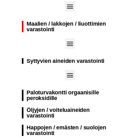
Kansainväliset työturvallisuus-, turvallisuus- ja työterveysmessut (A+A Düsseldorf)
Maalien / lakkojen / liuottimien
varastointi
Palonkestävä säiliö palovaarallisten aineiden passiiviseen varastointiin
Yksikerroksinen palonkestävä kontti suunniteltu aktiiviseen varastointiin räjähdys- ja syttymisherkät aineet​
Paloturvakontti säiliö maalien ja lakkojen passiiviseen varastointiin
Syttyvien aineiden varastointi
Paloturvakontti orgaanisille
peroksidille
Öljyjen / voiteluaineiden
varastointi
Happojen / emästen / suolojen
varastointi