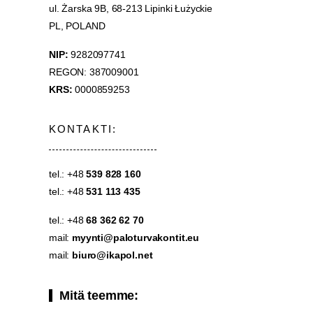
ul. Żarska 9B, 68-213 Lipinki Łużyckie
PL, POLAND
NIP:
9282097741
REGON: 387009001
KRS:
0000859253
KONTAKTI:
tel.: +48
539 828 160
tel.: +48
531 113 435
tel.: +48
68 362 62 70
mail:
myynti@paloturvakontit.eu
mail:
biuro@ikapol.net
Mitä teemme: