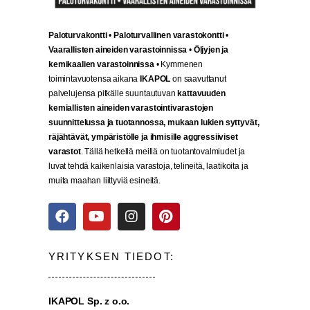
Paloturvakontti
•
Paloturvallinen varastokontti
•
Vaarallisten aineiden varastoinnissa
•
Öljyjen ja
kemikaalien varastoinnissa
• Kymmenen
toimintavuotensa aikana
IKAPOL
on saavuttanut
palvelujensa pitkälle suuntautuvan
kattavuuden
kemiallisten aineiden varastointivarastojen
suunnittelussa ja tuotannossa, mukaan lukien syttyvät,
räjähtävät, ympäristölle ja ihmisille aggressiiviset
varastot
. Tällä hetkellä meillä on tuotantovalmiudet ja
luvat tehdä kaikenlaisia varastoja, telineitä, laatikoita ja
muita maahan liittyviä esineitä.
YRITYKSEN TIEDOT:
IKAPOL Sp. z o.o.